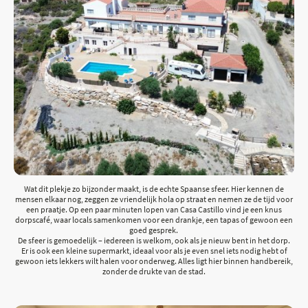
Wat dit plekje zo bijzonder maakt, is de echte Spaanse sfeer. Hier kennen de
mensen elkaar nog, zeggen ze vriendelijk hola op straat en nemen ze de tijd voor
een praatje. Op een paar minuten lopen van Casa Castillo vind je een knus
dorpscafé, waar locals samenkomen voor een drankje, een tapas of gewoon een
goed gesprek.
De sfeer is gemoedelijk – iedereen is welkom, ook als je nieuw bent in het dorp.
Er is ook een kleine supermarkt, ideaal voor als je even snel iets nodig hebt of
gewoon iets lekkers wilt halen voor onderweg. Alles ligt hier binnen handbereik,
zonder de drukte van de stad.