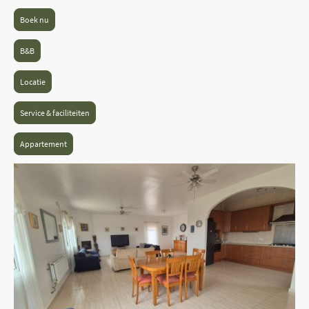
Boek nu
B&B
Locatie
Service & faciliteiten
Appartement