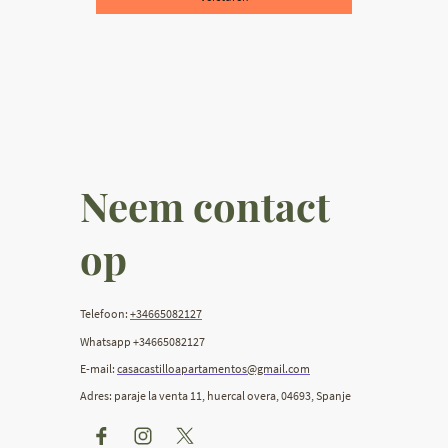
Neem contact
op
Telefoon:
+34665082127
Whatsapp +34665082127
E-mail:
casacastilloapartamentos@gmail.com
Adres: paraje la venta 11, huercal overa, 04693, Spanje