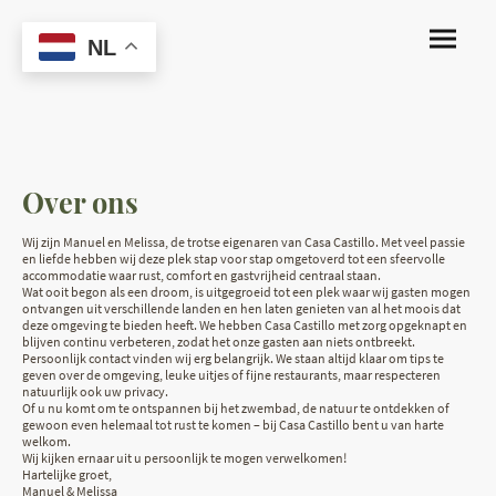
NL
Over ons
Wij zijn Manuel en Melissa, de trotse eigenaren van Casa Castillo. Met veel passie
en liefde hebben wij deze plek stap voor stap omgetoverd tot een sfeervolle
accommodatie waar rust, comfort en gastvrijheid centraal staan.
Wat ooit begon als een droom, is uitgegroeid tot een plek waar wij gasten mogen
ontvangen uit verschillende landen en hen laten genieten van al het moois dat
deze omgeving te bieden heeft. We hebben Casa Castillo met zorg opgeknapt en
blijven continu verbeteren, zodat het onze gasten aan niets ontbreekt.
Persoonlijk contact vinden wij erg belangrijk. We staan altijd klaar om tips te
geven over de omgeving, leuke uitjes of fijne restaurants, maar respecteren
natuurlijk ook uw privacy.
Of u nu komt om te ontspannen bij het zwembad, de natuur te ontdekken of
gewoon even helemaal tot rust te komen – bij Casa Castillo bent u van harte
welkom.
Wij kijken ernaar uit u persoonlijk te mogen verwelkomen!
Hartelijke groet,
Manuel & Melissa